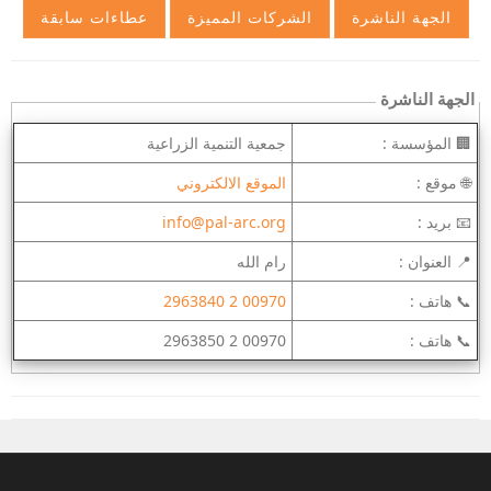
الجهة الناشرة
🏢 المؤسسة :
جمعية التنمية الزراعية
🌐 موقع :
الموقع الالكتروني
📧 بريد :
info@pal-arc.org
📍 العنوان :
رام الله
📞 هاتف :
00970 2 2963840
📞 هاتف :
00970 2 2963850