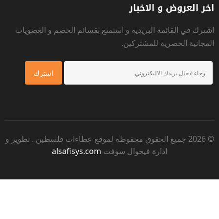
اخر العروض و الاخبار
اشترك في القائمة البريدية و استمتع بقسائم الخصم و العضويات
المجانية الحصرية للمشتركين.
© 2026 جميع الحقوق محفوظة لموقع
عطاءات فلسطين
. تطوير و
ادارة فيجوال سوفت
alsafisys.com