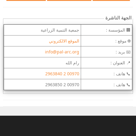
الجهة الناشرة
🏢 المؤسسة :
جمعية التنمية الزراعية
🌐 موقع :
الموقع الالكتروني
📧 بريد :
info@pal-arc.org
📍 العنوان :
رام الله
📞 هاتف :
00970 2 2963840
📞 هاتف :
00970 2 2963850