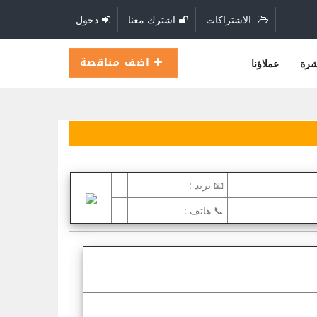
الاشتراكات
اشترك معنا
دخول
اضف مناقصة
شرة
عملاؤنا
📧 بريد :
📞 هاتف :