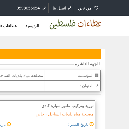
من نحن
اتصل بنا
0598056654
الرئيسية
عطاءات غ
الجهة الناشرة
🏢 المؤسسة :
مصلحة مياه بلديات الساح
📍 العنوان :
توريد وتركيب ماتور سيارة كادي
مصلحة مياه بلديات الساحل -
خاص
تاريخ النشر :
تاريخ