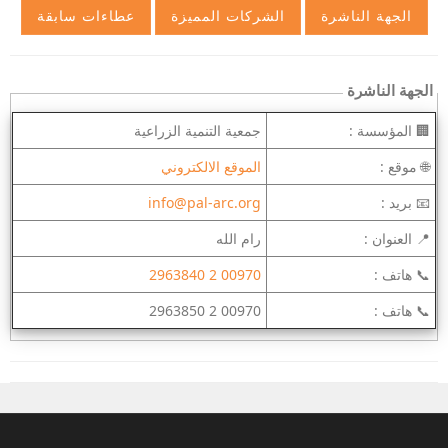
الجهة الناشرة
🏢 المؤسسة :
جمعية التنمية الزراعية
🌐 موقع :
الموقع الالكتروني
📧 بريد :
info@pal-arc.org
📍 العنوان :
رام الله
📞 هاتف :
00970 2 2963840
📞 هاتف :
00970 2 2963850