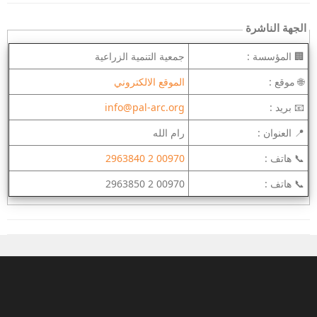
الجهة الناشرة
🏢 المؤسسة :
جمعية التنمية الزراعية
🌐 موقع :
الموقع الالكتروني
📧 بريد :
info@pal-arc.org
📍 العنوان :
رام الله
📞 هاتف :
00970 2 2963840
📞 هاتف :
00970 2 2963850