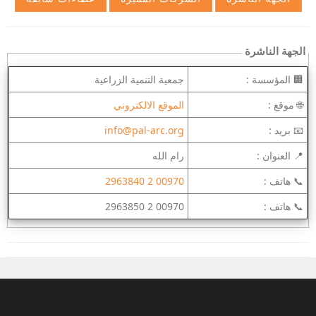
الجهة الناشرة
🏢 المؤسسة :
جمعية التنمية الزراعية
🌐 موقع :
الموقع الالكتروني
📧 بريد :
info@pal-arc.org
📍 العنوان :
رام الله
📞 هاتف :
00970 2 2963840
📞 هاتف :
00970 2 2963850