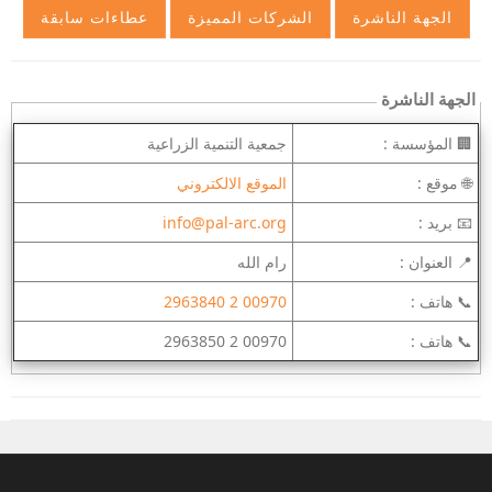
الجهة الناشرة
🏢 المؤسسة :
جمعية التنمية الزراعية
🌐 موقع :
الموقع الالكتروني
📧 بريد :
info@pal-arc.org
📍 العنوان :
رام الله
📞 هاتف :
00970 2 2963840
📞 هاتف :
00970 2 2963850