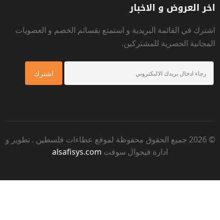
اخر العروض و الاخبار
اشترك في القائمة البريدية و استمتع بقسائم الخصم و العضويات
المجانية الحصرية للمشتركين.
© 2026 جميع الحقوق محفوظة لموقع
عطاءات فلسطين
. تطوير و
ادارة فيجوال سوفت
alsafisys.com